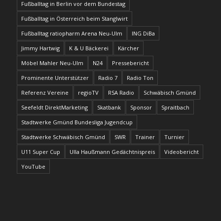
Fußballtag in Berlin vor dem Bundestag
Fußballtag in Österreich beim Stanglwirt
Fußballtag ratiopharm Arena Neu-Ulm
ING DiBa
Jimmy Hartwig
K & U Bäckerei
Kärcher
Möbel Mahler Neu-Ulm
N24
Pressebericht
Prominente Unterstützer
Radio 7
Radio Ton
Referenz Vereine
regioTV
RSA Radio
Schwäbisch Gmünd
Seefeldt DirektMarketing
Skatbank
Sponsor
Spraitbach
Stadtwerke Gmünd Bundesliga Jugendcup
Stadtwerke Schwäbisch Gmünd
SWR
Trainer
Turnier
U11 Super Cup
Ulla Haußmann Gedächtnispreis
Videobericht
YouTube