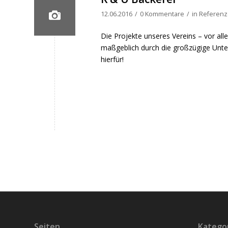
12.06.2016
/
0 Kommentare
/
in
Referen
Die Projekte unseres Vereins – vor a
maßgeblich durch die großzügige Unte
hierfür!
Seiten
Katego