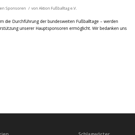
zen Sponsoren
/
von
Aktion Fußballtag e.V.
llem die Durchführung der bundesweiten Fußballtage – werden
rstützung unserer Hauptsponsoren ermöglicht. Wir bedanken uns
rien
Schlagwörter