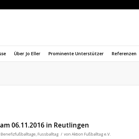
sse
Über Jo Eller
Prominente Unterstützer
Referenzen
am 06.11.2016 in Reutlingen
,
Benefizfußballtage
,
Fussballtag
/
von
Aktion Fußballtag e.V.