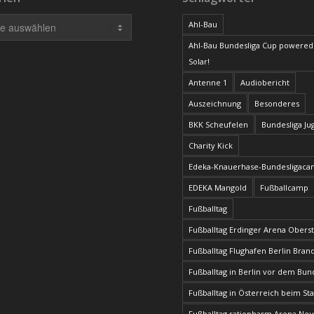
Ahl-Bau
Ahl-Bau Bundesliga Cup powered
Solar!
Antenne 1
Audiobericht
Auszeichnung
Besonderes
BKK Scheufelen
Bundesliga J
Charity Kick
Edeka-Knauerhase-Bundesligac
EDEKA Mangold
Fußballcamp
Fußballtag
Fußballtag Erdinger Arena Obers
Fußballtag Flughafen Berlin Bra
Fußballtag in Berlin vor dem Bun
Fußballtag in Österreich beim Sta
Fußballtag ratiopharm Arena Ne