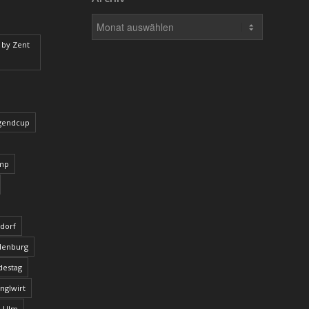
 by Zent
ugendcup
amp
tdorf
ndenburg
destag
nglwirt
u-Ulm