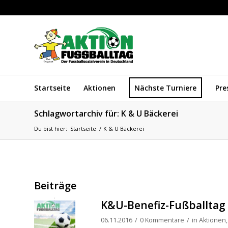
Startseite
Aktionen
Nächste Turniere
Pre
Schlagwortarchiv für: K & U Bäckerei
Du bist hier:
Startseite
/
K & U Bäckerei
Beiträge
K&U-Benefiz-Fußballtag 
06.11.2016
/
0 Kommentare
/
in
Aktionen