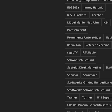
ING DiBa
Jimmy Hartwig
K & U Bäckerei
Kärcher
Möbel Mahler Neu-Ulm
N24
Pressebericht
Prominente Unterstützer
Radi
Radio Ton
Referenz Vereine
regioTV
RSA Radio
Schwäbisch Gmünd
Seefeldt DirektMarketing
Skat
Sponsor
Spraitbach
Stadtwerke Gmünd Bundesliga J
Stadtwerke Schwäbisch Gmünd
Trainer
Turnier
U11 Super
Ulla Haußmann Gedächtnispreis