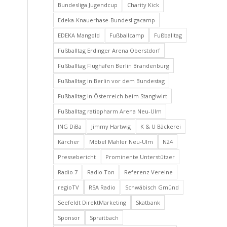
Bundesliga Jugendcup
Charity Kick
Edeka-Knauerhase-Bundesligacamp
EDEKA Mangold
Fußballcamp
Fußballtag
Fußballtag Erdinger Arena Oberstdorf
Fußballtag Flughafen Berlin Brandenburg
Fußballtag in Berlin vor dem Bundestag
Fußballtag in Österreich beim Stanglwirt
Fußballtag ratiopharm Arena Neu-Ulm
ING DiBa
Jimmy Hartwig
K & U Bäckerei
Kärcher
Möbel Mahler Neu-Ulm
N24
Pressebericht
Prominente Unterstützer
Radio 7
Radio Ton
Referenz Vereine
regioTV
RSA Radio
Schwäbisch Gmünd
Seefeldt DirektMarketing
Skatbank
Sponsor
Spraitbach