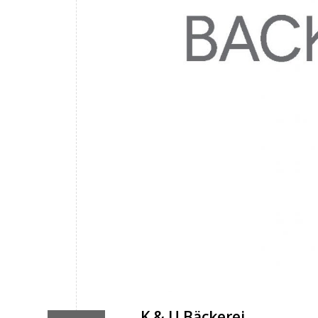
K & U Bäckerei