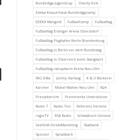
Bundesliga Jugendcup
Charity Kick
Edeka-Knauerhase-Bundesligacamp
EDEKA Mangold
Fußballcamp
Fußballtag
Fußballtag Erdinger Arena Oberstdorf
Fußballtag Flughafen Berlin Brandenburg
Fußballtag in Berlin vor dem Bundestag
Fußballtag in Österreich beim Stanglwirt
Fußballtag ratiopharm Arena Neu-Ulm
ING DiBa
Jimmy Hartwig
K & U Bäckerei
Kärcher
Möbel Mahler Neu-Ulm
N24
Pressebericht
Prominente Unterstützer
Radio 7
Radio Ton
Referenz Vereine
regioTV
RSA Radio
Schwäbisch Gmünd
Seefeldt DirektMarketing
Skatbank
Sponsor
Spraitbach