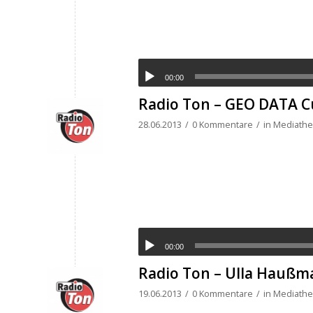
00:00
Radio Ton – GEO DATA C
28.06.2013
/
0 Kommentare
/
in
Mediathek
00:00
Radio Ton – Ulla Haußma
19.06.2013
/
0 Kommentare
/
in
Mediathek