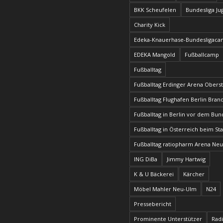
BKK Scheufelen
Bundesliga J
Charity Kick
Edeka-Knauerhase-Bundesligac
EDEKA Mangold
Fußballcamp
Fußballtag
Fußballtag Erdinger Arena Obers
Fußballtag Flughafen Berlin Bra
Fußballtag in Berlin vor dem Bun
Fußballtag in Österreich beim Sta
Fußballtag ratiopharm Arena Ne
ING DiBa
Jimmy Hartwig
K & U Bäckerei
Kärcher
Möbel Mahler Neu-Ulm
N24
Pressebericht
Prominente Unterstützer
Radi