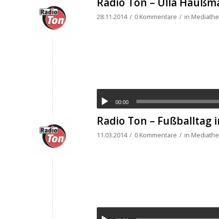
Radio Ton – Ulla Haußma
28.11.2014
/
0 Kommentare
/
in
Mediathek
00:00
Radio Ton – Fußballtag 
11.03.2014
/
0 Kommentare
/
in
Mediathek