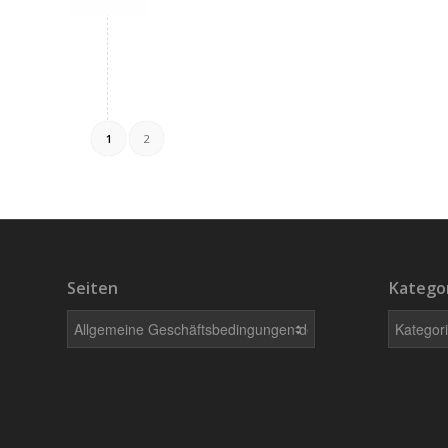
1
2
Seiten
Katego