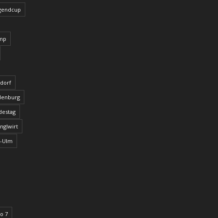
ugendcup
amp
tdorf
ndenburg
destag
nglwirt
u-Ulm
o 7