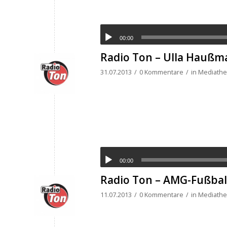
00:00
Radio Ton – Ulla Haußma
31.07.2013
/
0 Kommentare
/
in
Mediathek
00:00
Radio Ton – AMG-Fußball
11.07.2013
/
0 Kommentare
/
in
Mediathek