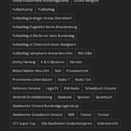
Edeka-Knauerhase-Bundesligacamp
EDEKA Mangold
Fußballcamp
Fußballtag
Fußballtag Erdinger Arena Oberstdorf
Fußballtag Flughafen Berlin Brandenburg
Fußballtag in Berlin vor dem Bundestag
Fußballtag in Österreich beim Stanglwirt
Fußballtag ratiopharm Arena Neu-Ulm
ING DiBa
Jimmy Hartwig
K & U Bäckerei
Kärcher
Möbel Mahler Neu-Ulm
N24
Pressebericht
Prominente Unterstützer
Radio 7
Radio Ton
Referenz Vereine
regioTV
RSA Radio
Schwäbisch Gmünd
Seefeldt DirektMarketing
Skatbank
Sponsor
Spraitbach
Stadtwerke Gmünd Bundesliga Jugendcup
Stadtwerke Schwäbisch Gmünd
SWR
Trainer
Turnier
U11 Super Cup
Ulla Haußmann Gedächtnispreis
Videobericht