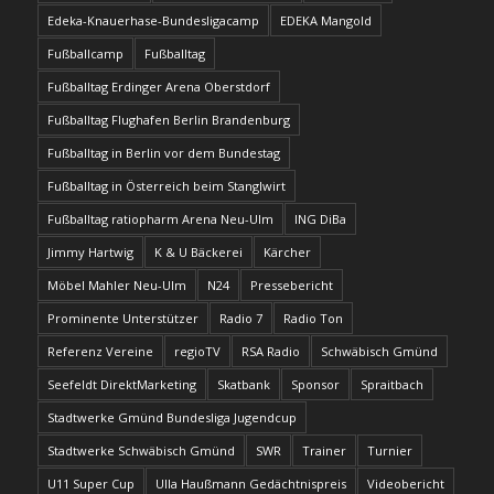
Edeka-Knauerhase-Bundesligacamp
EDEKA Mangold
Fußballcamp
Fußballtag
Fußballtag Erdinger Arena Oberstdorf
Fußballtag Flughafen Berlin Brandenburg
Fußballtag in Berlin vor dem Bundestag
Fußballtag in Österreich beim Stanglwirt
Fußballtag ratiopharm Arena Neu-Ulm
ING DiBa
Jimmy Hartwig
K & U Bäckerei
Kärcher
Möbel Mahler Neu-Ulm
N24
Pressebericht
Prominente Unterstützer
Radio 7
Radio Ton
Referenz Vereine
regioTV
RSA Radio
Schwäbisch Gmünd
Seefeldt DirektMarketing
Skatbank
Sponsor
Spraitbach
Stadtwerke Gmünd Bundesliga Jugendcup
Stadtwerke Schwäbisch Gmünd
SWR
Trainer
Turnier
U11 Super Cup
Ulla Haußmann Gedächtnispreis
Videobericht