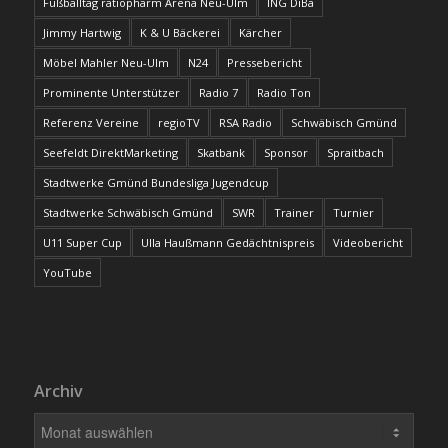
Fußballtag ratiopharm Arena Neu-Ulm
ING DiBa
Jimmy Hartwig
K & U Bäckerei
Kärcher
Möbel Mahler Neu-Ulm
N24
Pressebericht
Prominente Unterstützer
Radio 7
Radio Ton
Referenz Vereine
regioTV
RSA Radio
Schwäbisch Gmünd
Seefeldt DirektMarketing
Skatbank
Sponsor
Spraitbach
Stadtwerke Gmünd Bundesliga Jugendcup
Stadtwerke Schwäbisch Gmünd
SWR
Trainer
Turnier
U11 Super Cup
Ulla Haußmann Gedächtnispreis
Videobericht
YouTube
Archiv