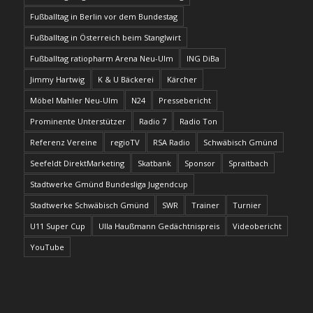
Fußballtag in Berlin vor dem Bundestag
Fußballtag in Österreich beim Stanglwirt
Fußballtag ratiopharm Arena Neu-Ulm
ING DiBa
Jimmy Hartwig
K & U Bäckerei
Kärcher
Möbel Mahler Neu-Ulm
N24
Pressebericht
Prominente Unterstützer
Radio 7
Radio Ton
Referenz Vereine
regioTV
RSA Radio
Schwäbisch Gmünd
Seefeldt DirektMarketing
Skatbank
Sponsor
Spraitbach
Stadtwerke Gmünd Bundesliga Jugendcup
Stadtwerke Schwäbisch Gmünd
SWR
Trainer
Turnier
U11 Super Cup
Ulla Haußmann Gedächtnispreis
Videobericht
YouTube