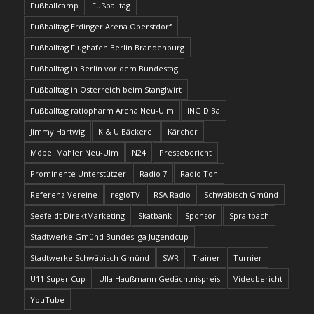
Fußballcamp
Fußballtag
Fußballtag Erdinger Arena Oberstdorf
Fußballtag Flughafen Berlin Brandenburg
Fußballtag in Berlin vor dem Bundestag
Fußballtag in Österreich beim Stanglwirt
Fußballtag ratiopharm Arena Neu-Ulm
ING DiBa
Jimmy Hartwig
K & U Bäckerei
Kärcher
Möbel Mahler Neu-Ulm
N24
Pressebericht
Prominente Unterstützer
Radio 7
Radio Ton
Referenz Vereine
regioTV
RSA Radio
Schwäbisch Gmünd
Seefeldt DirektMarketing
Skatbank
Sponsor
Spraitbach
Stadtwerke Gmünd Bundesliga Jugendcup
Stadtwerke Schwäbisch Gmünd
SWR
Trainer
Turnier
U11 Super Cup
Ulla Haußmann Gedächtnispreis
Videobericht
YouTube