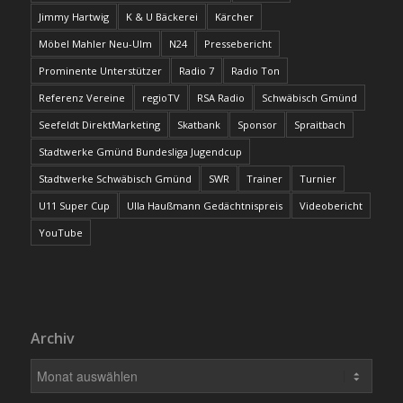
Jimmy Hartwig
K & U Bäckerei
Kärcher
Möbel Mahler Neu-Ulm
N24
Pressebericht
Prominente Unterstützer
Radio 7
Radio Ton
Referenz Vereine
regioTV
RSA Radio
Schwäbisch Gmünd
Seefeldt DirektMarketing
Skatbank
Sponsor
Spraitbach
Stadtwerke Gmünd Bundesliga Jugendcup
Stadtwerke Schwäbisch Gmünd
SWR
Trainer
Turnier
U11 Super Cup
Ulla Haußmann Gedächtnispreis
Videobericht
YouTube
Archiv