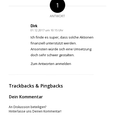
1
ANTWORT
Dirk
01.12.2017 um 10:15 Uhr
sagte:
Ich finde es super, dass solche Aktionen
finanziell unterstützt werden.
Ansonsten würde sich eine Umsetzung
doch sehr schwer gestalten.
Zum Antworten anmelden
Trackbacks & Pingbacks
Dein Kommentar
An Diskussion beteiligen?
Hinterlasse uns Deinen Kommentar!