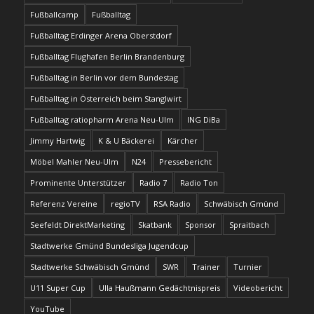
Fußballcamp
Fußballtag
Fußballtag Erdinger Arena Oberstdorf
Fußballtag Flughafen Berlin Brandenburg
Fußballtag in Berlin vor dem Bundestag
Fußballtag in Österreich beim Stanglwirt
Fußballtag ratiopharm Arena Neu-Ulm
ING DiBa
Jimmy Hartwig
K & U Bäckerei
Kärcher
Möbel Mahler Neu-Ulm
N24
Pressebericht
Prominente Unterstützer
Radio 7
Radio Ton
Referenz Vereine
regioTV
RSA Radio
Schwäbisch Gmünd
Seefeldt DirektMarketing
Skatbank
Sponsor
Spraitbach
Stadtwerke Gmünd Bundesliga Jugendcup
Stadtwerke Schwäbisch Gmünd
SWR
Trainer
Turnier
U11 Super Cup
Ulla Haußmann Gedächtnispreis
Videobericht
YouTube