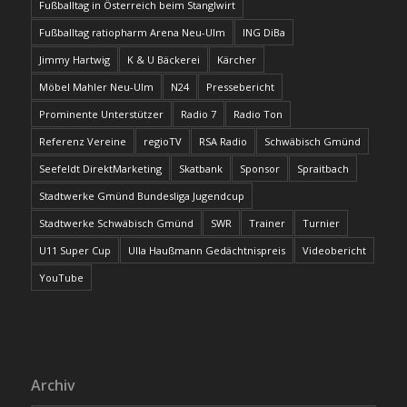
Fußballtag in Österreich beim Stanglwirt
Fußballtag ratiopharm Arena Neu-Ulm
ING DiBa
Jimmy Hartwig
K & U Bäckerei
Kärcher
Möbel Mahler Neu-Ulm
N24
Pressebericht
Prominente Unterstützer
Radio 7
Radio Ton
Referenz Vereine
regioTV
RSA Radio
Schwäbisch Gmünd
Seefeldt DirektMarketing
Skatbank
Sponsor
Spraitbach
Stadtwerke Gmünd Bundesliga Jugendcup
Stadtwerke Schwäbisch Gmünd
SWR
Trainer
Turnier
U11 Super Cup
Ulla Haußmann Gedächtnispreis
Videobericht
YouTube
Archiv