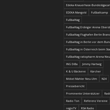
Edeka-Knauerhase-Bundesligac
EDEKA Mangold
Fußballcamp
Fußballtag
Fußballtag Erdinger Arena Obers
Fußballtag Flughafen Berlin Bra
Fußballtag in Berlin vor dem Bun
Fußballtag in Österreich beim Sta
Fußballtag ratiopharm Arena Ne
ING DiBa
Jimmy Hartwig
K & U Bäckerei
Kärcher
Möbel Mahler Neu-Ulm
N24
Pressebericht
Prominente Unterstützer
Radi
Radio Ton
Referenz Vereine
regioTV
RSA Radio