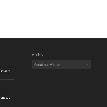
Archiv
 by Zent
ugendcup