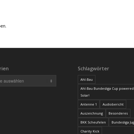
en.
rien
Schlagwörter
Ahl-Bau
Ahl-Bau Bundesliga Cup powered
Solar!
Antenne 1
Audiobericht
Auszeichnung
Besonderes
BKK Scheufelen
Bundesliga J
Charity Kick