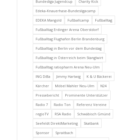
Bundesliga Jugendcup
Charity Kick
Edeka-Knauerhase-Bundesligacamp
EDEKA Mangold
Fußballcamp
Fußballtag
Fußballtag Erdinger Arena Oberstdorf
Fußballtag Flughafen Berlin Brandenburg
Fußballtag in Berlin vor dem Bundestag
Fußballtag in Österreich beim Stanglwirt
Fußballtag ratiopharm Arena Neu-Ulm
ING DiBa
Jimmy Hartwig
K & U Bäckerei
Kärcher
Möbel Mahler Neu-Ulm
N24
Pressebericht
Prominente Unterstützer
Radio 7
Radio Ton
Referenz Vereine
regioTV
RSA Radio
Schwäbisch Gmünd
Seefeldt DirektMarketing
Skatbank
Sponsor
Spraitbach