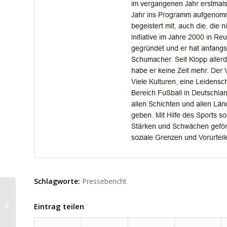
Schlagworte:
Pressebericht
Caritasverband für die
Stadt Bottrop e.V. vom
Eintrag teilen
30.09.2014