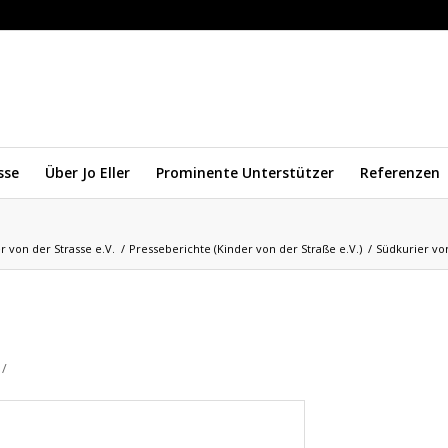
sse
Über Jo Eller
Prominente Unterstützer
Referenzen
er von der Strasse e.V.
/
Presseberichte (Kinder von der Straße e.V.)
/
Südkurier vo
/