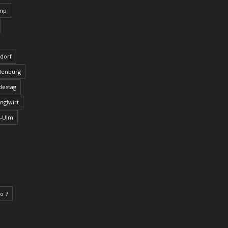
amp
tdorf
ndenburg
destag
nglwirt
u-Ulm
o 7