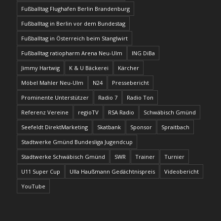
Fußballtag Flughafen Berlin Brandenburg
Fußballtag in Berlin vor dem Bundestag
Fußballtag in Österreich beim Stanglwirt
Fußballtag ratiopharm Arena Neu-Ulm
ING DiBa
Jimmy Hartwig
K & U Bäckerei
Kärcher
Möbel Mahler Neu-Ulm
N24
Pressebericht
Prominente Unterstützer
Radio 7
Radio Ton
Referenz Vereine
regioTV
RSA Radio
Schwäbisch Gmünd
Seefeldt DirektMarketing
Skatbank
Sponsor
Spraitbach
Stadtwerke Gmünd Bundesliga Jugendcup
Stadtwerke Schwäbisch Gmünd
SWR
Trainer
Turnier
U11 Super Cup
Ulla Haußmann Gedächtnispreis
Videobericht
YouTube