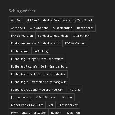
Schlagwörter
Ahl-Bau
Ahl-Bau Bundesliga Cup powered by Zent Solar!
Antenne 1
Audiobericht
Auszeichnung
Besonderes
BKK Scheufelen
Bundesliga Jugendcup
Charity Kick
Edeka-Knauerhase-Bundesligacamp
EDEKA Mangold
Fußballcamp
Fußballtag
Fußballtag Erdinger Arena Oberstdorf
Fußballtag Flughafen Berlin Brandenburg
Fußballtag in Berlin vor dem Bundestag
Fußballtag in Österreich beim Stanglwirt
Fußballtag ratiopharm Arena Neu-Ulm
ING DiBa
Jimmy Hartwig
K & U Bäckerei
Kärcher
Möbel Mahler Neu-Ulm
N24
Pressebericht
Prominente Unterstützer
Radio 7
Radio Ton