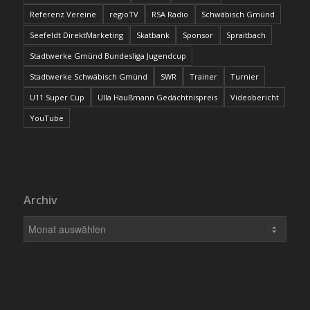
Referenz Vereine
regioTV
RSA Radio
Schwäbisch Gmünd
Seefeldt DirektMarketing
Skatbank
Sponsor
Spraitbach
Stadtwerke Gmünd Bundesliga Jugendcup
Stadtwerke Schwäbisch Gmünd
SWR
Trainer
Turnier
U11 Super Cup
Ulla Haußmann Gedächtnispreis
Videobericht
YouTube
Archiv