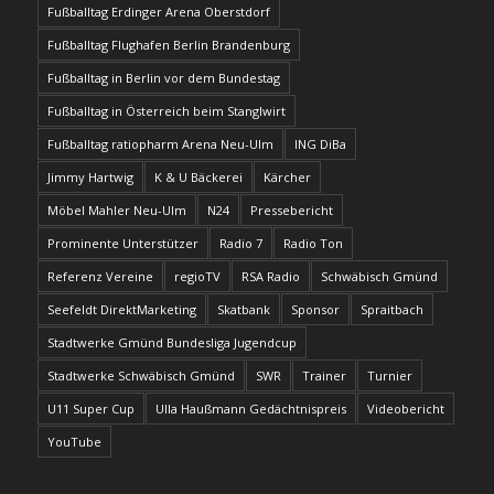
Fußballtag Erdinger Arena Oberstdorf
Fußballtag Flughafen Berlin Brandenburg
Fußballtag in Berlin vor dem Bundestag
Fußballtag in Österreich beim Stanglwirt
Fußballtag ratiopharm Arena Neu-Ulm
ING DiBa
Jimmy Hartwig
K & U Bäckerei
Kärcher
Möbel Mahler Neu-Ulm
N24
Pressebericht
Prominente Unterstützer
Radio 7
Radio Ton
Referenz Vereine
regioTV
RSA Radio
Schwäbisch Gmünd
Seefeldt DirektMarketing
Skatbank
Sponsor
Spraitbach
Stadtwerke Gmünd Bundesliga Jugendcup
Stadtwerke Schwäbisch Gmünd
SWR
Trainer
Turnier
U11 Super Cup
Ulla Haußmann Gedächtnispreis
Videobericht
YouTube