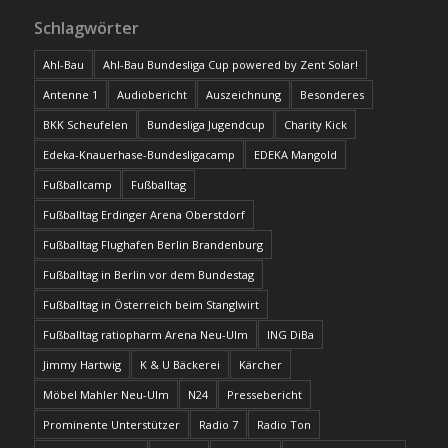
Schlagwörter
Ahl-Bau
Ahl-Bau Bundesliga Cup powered by Zent Solar!
Antenne 1
Audiobericht
Auszeichnung
Besonderes
BKK Scheufelen
Bundesliga Jugendcup
Charity Kick
Edeka-Knauerhase-Bundesligacamp
EDEKA Mangold
Fußballcamp
Fußballtag
Fußballtag Erdinger Arena Oberstdorf
Fußballtag Flughafen Berlin Brandenburg
Fußballtag in Berlin vor dem Bundestag
Fußballtag in Österreich beim Stanglwirt
Fußballtag ratiopharm Arena Neu-Ulm
ING DiBa
Jimmy Hartwig
K & U Bäckerei
Kärcher
Möbel Mahler Neu-Ulm
N24
Pressebericht
Prominente Unterstützer
Radio 7
Radio Ton