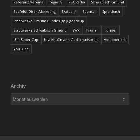
Referenz Vereine
regioTV
RSA Radio
Schwäbisch Gmünd
Seefeldt DirektMarketing
Skatbank
Sponsor
Spraitbach
Stadtwerke Gmünd Bundesliga Jugendcup
Stadtwerke Schwäbisch Gmünd
SWR
Trainer
Turnier
U11 Super Cup
Ulla Haußmann Gedächtnispreis
Videobericht
YouTube
Archiv