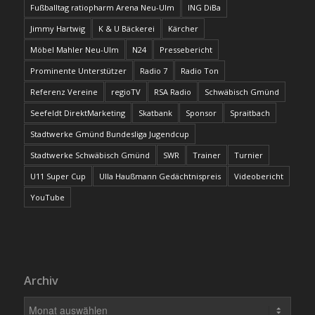
Fußballtag ratiopharm Arena Neu-Ulm
ING DiBa
Jimmy Hartwig
K & U Bäckerei
Kärcher
Möbel Mahler Neu-Ulm
N24
Pressebericht
Prominente Unterstützer
Radio 7
Radio Ton
Referenz Vereine
regioTV
RSA Radio
Schwäbisch Gmünd
Seefeldt DirektMarketing
Skatbank
Sponsor
Spraitbach
Stadtwerke Gmünd Bundesliga Jugendcup
Stadtwerke Schwäbisch Gmünd
SWR
Trainer
Turnier
U11 Super Cup
Ulla Haußmann Gedächtnispreis
Videobericht
YouTube
Archiv