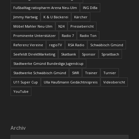
Fußballtag ratiopharm Arena Neu-Ulm
ING DiBa
Jimmy Hartwig
K & U Bäckerei
Kärcher
Möbel Mahler Neu-Ulm
N24
Pressebericht
Prominente Unterstützer
Radio 7
Radio Ton
Referenz Vereine
regioTV
RSA Radio
Schwäbisch Gmünd
Seefeldt DirektMarketing
Skatbank
Sponsor
Spraitbach
Stadtwerke Gmünd Bundesliga Jugendcup
Stadtwerke Schwäbisch Gmünd
SWR
Trainer
Turnier
U11 Super Cup
Ulla Haußmann Gedächtnispreis
Videobericht
YouTube
Archiv