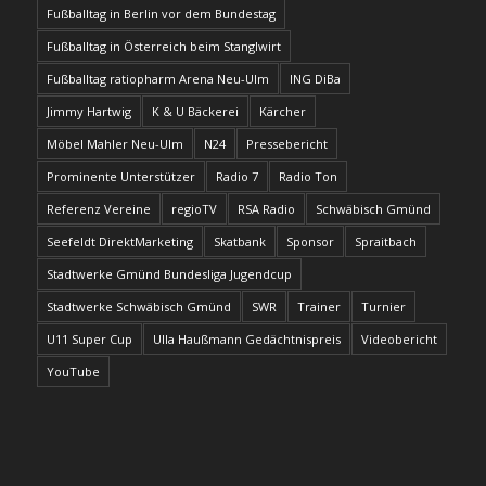
Fußballtag in Berlin vor dem Bundestag
Fußballtag in Österreich beim Stanglwirt
Fußballtag ratiopharm Arena Neu-Ulm
ING DiBa
Jimmy Hartwig
K & U Bäckerei
Kärcher
Möbel Mahler Neu-Ulm
N24
Pressebericht
Prominente Unterstützer
Radio 7
Radio Ton
Referenz Vereine
regioTV
RSA Radio
Schwäbisch Gmünd
Seefeldt DirektMarketing
Skatbank
Sponsor
Spraitbach
Stadtwerke Gmünd Bundesliga Jugendcup
Stadtwerke Schwäbisch Gmünd
SWR
Trainer
Turnier
U11 Super Cup
Ulla Haußmann Gedächtnispreis
Videobericht
YouTube