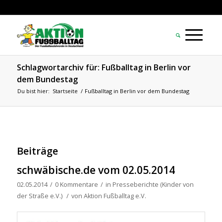
Schlagwortarchiv für: Fußballtag in Berlin vor
dem Bundestag
Du bist hier:
Startseite
/
Fußballtag in Berlin vor dem Bundestag
Beiträge
schwäbische.de vom 02.05.2014
02.05.2014
/
0 Kommentare
/
in
Presseberichte (Kinder von
der Straße e.V.)
/
von
Aktion Fußballtag e.V.