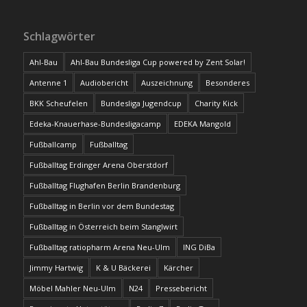
Schlagwörter
Ahl-Bau
Ahl-Bau Bundesliga Cup powered by Zent Solar!
Antenne 1
Audiobericht
Auszeichnung
Besonderes
BKK Scheufelen
Bundesliga Jugendcup
Charity Kick
Edeka-Knauerhase-Bundesligacamp
EDEKA Mangold
Fußballcamp
Fußballtag
Fußballtag Erdinger Arena Oberstdorf
Fußballtag Flughafen Berlin Brandenburg
Fußballtag in Berlin vor dem Bundestag
Fußballtag in Österreich beim Stanglwirt
Fußballtag ratiopharm Arena Neu-Ulm
ING DiBa
Jimmy Hartwig
K & U Bäckerei
Kärcher
Möbel Mahler Neu-Ulm
N24
Pressebericht