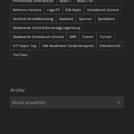
Prominente Unterstützer
Radio 7
Radio Ton
Referenz Vereine
regioTV
RSA Radio
Schwäbisch Gmünd
Seefeldt DirektMarketing
Skatbank
Sponsor
Spraitbach
Stadtwerke Gmünd Bundesliga Jugendcup
Stadtwerke Schwäbisch Gmünd
SWR
Trainer
Turnier
U11 Super Cup
Ulla Haußmann Gedächtnispreis
Videobericht
YouTube
Archiv