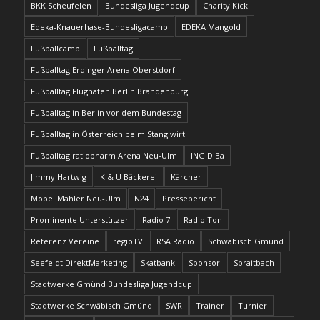
BKK Scheufelen
Bundesliga Jugendcup
Charity Kick
Edeka-Knauerhase-Bundesligacamp
EDEKA Mangold
Fußballcamp
Fußballtag
Fußballtag Erdinger Arena Oberstdorf
Fußballtag Flughafen Berlin Brandenburg
Fußballtag in Berlin vor dem Bundestag
Fußballtag in Österreich beim Stanglwirt
Fußballtag ratiopharm Arena Neu-Ulm
ING DiBa
Jimmy Hartwig
K & U Bäckerei
Kärcher
Möbel Mahler Neu-Ulm
N24
Pressebericht
Prominente Unterstützer
Radio 7
Radio Ton
Referenz Vereine
regioTV
RSA Radio
Schwäbisch Gmünd
Seefeldt DirektMarketing
Skatbank
Sponsor
Spraitbach
Stadtwerke Gmünd Bundesliga Jugendcup
Stadtwerke Schwäbisch Gmünd
SWR
Trainer
Turnier