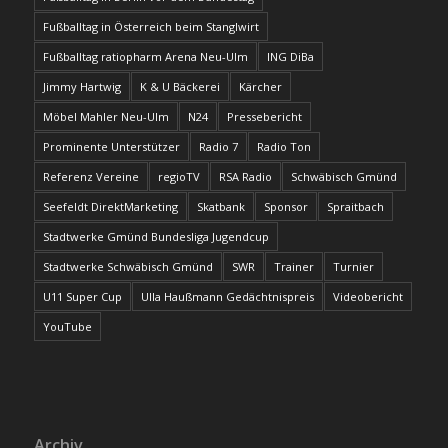
Fußballtag in Österreich beim Stanglwirt
Fußballtag ratiopharm Arena Neu-Ulm
ING DiBa
Jimmy Hartwig
K & U Bäckerei
Kärcher
Möbel Mahler Neu-Ulm
N24
Pressebericht
Prominente Unterstützer
Radio 7
Radio Ton
Referenz Vereine
regioTV
RSA Radio
Schwäbisch Gmünd
Seefeldt DirektMarketing
Skatbank
Sponsor
Spraitbach
Stadtwerke Gmünd Bundesliga Jugendcup
Stadtwerke Schwäbisch Gmünd
SWR
Trainer
Turnier
U11 Super Cup
Ulla Haußmann Gedächtnispreis
Videobericht
YouTube
Archiv