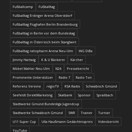
Fußballcamp
Fußballtag
Fußballtag Erdinger Arena Oberstdorf
Fußballtag Flughafen Berlin Brandenburg
Fußballtag in Berlin vor dem Bundestag
Fußballtag in Österreich beim Stanglwirt
Fußballtag ratiopharm Arena Neu-Ulm
ING DiBa
Jimmy Hartwig
K & U Bäckerei
Kärcher
Möbel Mahler Neu-Ulm
N24
Pressebericht
Prominente Unterstützer
Radio 7
Radio Ton
Referenz Vereine
regioTV
RSA Radio
Schwäbisch Gmünd
Seefeldt DirektMarketing
Skatbank
Sponsor
Spraitbach
Stadtwerke Gmünd Bundesliga Jugendcup
Stadtwerke Schwäbisch Gmünd
SWR
Trainer
Turnier
U11 Super Cup
Ulla Haußmann Gedächtnispreis
Videobericht
YouTube